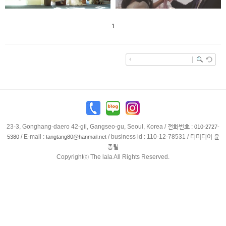
BLOG
INSTA
1
enFree
23-3, Gonghang-daero 42-gil, Gangseo-gu, Seoul, Korea / 전화번호 :
010-2727-
/ E-mail :
/ business id : 110-12-78531 / 티미디어 윤
5380
tangtang80@hanmail.net
종렬
Copyrightⓒ The lala All Rights Reserved.