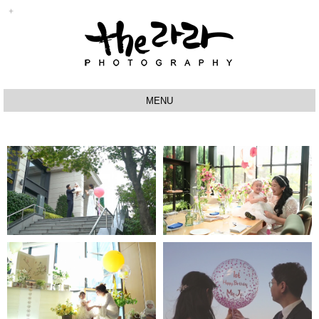
MENU
ABOUT
BABY
SPECIAL
JW메리어트호텔 - 인스타1
반얀트리 페스타
분영상
STUDIO
VIDEO
PRODUCT
Q&A
그랜드인터컨티넨탈호텔-
한강오엔-인스타1분영상
인스타1분영상
RESERVATION